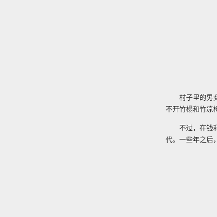
村子里的男
不开竹榻和竹凉
不过，在钱
代。一些年之后