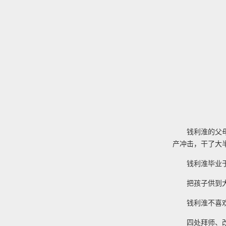
钱利淮的父
产冲击，干了大
钱利淮毕业
把孩子供到
钱利淮不喜
四处拜师、