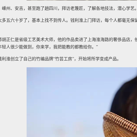
、嵊州、安吉，甚至跑了趟四川，拜访老篾匠，了解各地技法，潜心学艺
大多五六十岁了，基本上找不到传人。钱利淮上门拜访，每个人都毫无保
师胡正仁是省级工艺美术大师，他的作品卖进了上海淮海路的奢侈品店，
年轻人很少能做到，你来学，我把能教的都教给你。”
钱利淮创立了自己的竹编品牌“竹芸工房”，开始将所学变成产品。