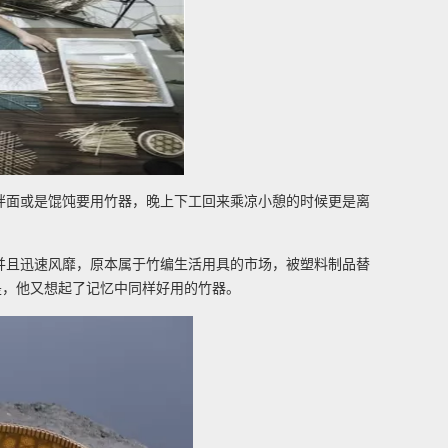
拌面或是馄饨要用竹器，晚上下工回来乘凉小憩的时候更是离
并且迅速风靡，原本属于竹编生活用具的市场，被塑料制品替
是，他又想起了记忆中同样好用的竹器。