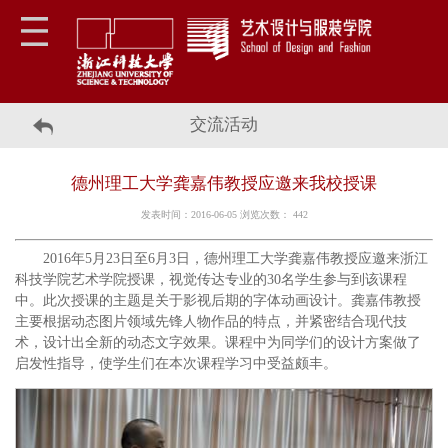
交流活动
德州理工大学龚嘉伟教授应邀来我校授课
发表时间：2016-06-05 浏览次数：
442
2016年5月23日至6月3日，德州理工大学龚嘉伟教授应邀来浙江
科技学院艺术学院授课，视觉传达专业的30名学生参与到该课程
中。此次授课的主题是关于影视后期的字体动画设计。龚嘉伟教授
主要根据动态图片领域先锋人物作品的特点，并紧密结合现代技
术，设计出全新的动态文字效果。课程中为同学们的设计方案做了
启发性指导，使学生们在本次课程学习中受益颇丰。